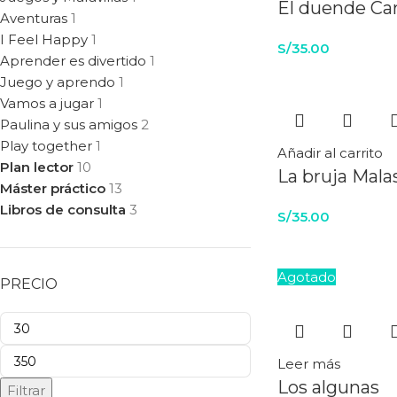
El duende Ca
Aventuras
1
I Feel Happy
1
S/
35.00
Aprender es divertido
1
Juego y aprendo
1
Vamos a jugar
1
Paulina y sus amigos
2
Play together
1
Añadir al carrito
Plan lector
10
La bruja Mala
Máster práctico
13
Libros de consulta
3
S/
35.00
Agotado
PRECIO
Leer más
Los algunas
Filtrar