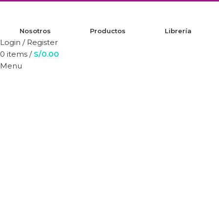
Nosotros
Productos
Librería
Login / Register
0
items
/
S/
0.00
Menu
Search
0
items
S/
0.00