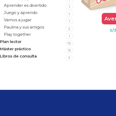
Aprender es divertido
1
Juego y aprendo
1
SELECCIONAR OPC
Ave
Vamos a jugar
1
Paulina y sus amigos
2
S/
Play together
1
Plan lector
10
Máster práctico
13
Libros de consulta
3