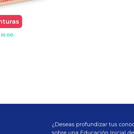
IONES
nturas
310.00
¿Deseas profundizar tus cono
sobre una Educación Inicial d