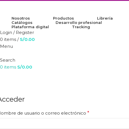
Nosotros
Productos
Librería
Catálogos
Desarrollo profesional
Plataforma digital
Tracking
Login / Register
0
items
/
S/
0.00
Menu
Search
0
items
S/
0.00
Mi cuenta
Home
Mi cuenta
Acceder
ombre de usuario o correo electrónico
*